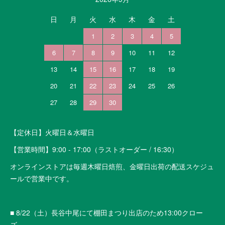
日
月
火
水
木
金
土
1
2
3
4
5
6
7
8
9
10
11
12
13
14
15
16
17
18
19
20
21
22
23
24
25
26
27
28
29
30
【定休日】火曜日＆水曜日
【営業時間】9:00 - 17:00（ラストオーダー / 16:30）
オンラインストアは毎週木曜日焙煎、金曜日出荷の配送スケジュ
ールで営業中です。
■ 8/22（土）長谷中尾にて棚田まつり出店のため13:00クロー
ズ