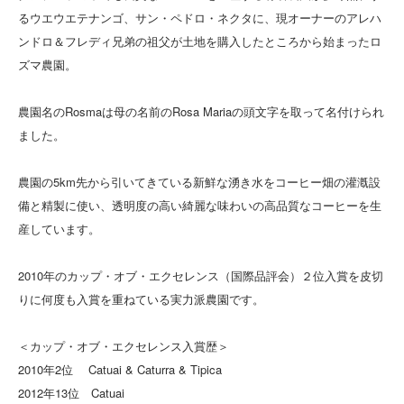
るウエウエテナンゴ、サン・ペドロ・ネクタに、現オーナーのアレハ
ンドロ＆フレディ兄弟の祖父が土地を購入したところから始まったロ
ズマ農園。
農園名のRosmaは母の名前のRosa Mariaの頭文字を取って名付けられ
ました。
農園の5km先から引いてきている新鮮な湧き水をコーヒー畑の灌漑設
備と精製に使い、透明度の高い綺麗な味わいの高品質なコーヒーを生
産しています。
2010年のカップ・オブ・エクセレンス（国際品評会）２位入賞を皮切
りに何度も入賞を重ねている実力派農園です。
＜カップ・オブ・エクセレンス入賞歴＞
2010年2位 Catuai & Caturra & Tipica
2012年13位 Catuai