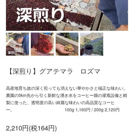
【深煎り】グアテマラ ロズマ
高産地育ち故の深く煎っても消えない華やかさと端正な味わい。
農園の5km先から引く新鮮な湧き水をコーヒー畑の灌漑設備と精
製に使った、透明度の高い綺麗な味わいの高品質なコーヒ
ー。 100g 1,160円 / 200g 2,120円
2,210円(税164円)